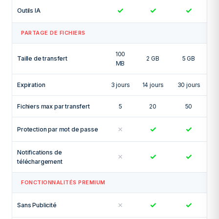
✓
✓
✓
Outils IA
PARTAGE DE FICHIERS
100
Taille de transfert
2 GB
5 GB
MB
Expiration
3 jours
14 jours
30 jours
Fichiers max par transfert
5
20
50
✗
✓
✓
Protection par mot de passe
Notifications de
✗
✓
✓
téléchargement
FONCTIONNALITÉS PREMIUM
✗
✓
✓
Sans Publicité