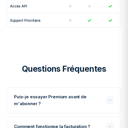
✗
✗
✓
Accès API
✗
✓
✓
Support Prioritaire
Questions Fréquentes
Puis-je essayer Premium avant de
m'abonner ?
Oui ! Vous pouvez utiliser tous nos outils gratuitement
avec quelques limitations. Cela vous permet de tester
Comment fonctionne la facturation ?