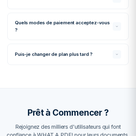
l'expérience complète avant de passer à Premium.
Vous pouvez choisir la facturation mensuelle ou
annuelle. Les plans annuels vous font économiser
Quels modes de paiement acceptez-vous
20%. Vous pouvez annuler à tout moment et votre
?
abonnement restera actif jusqu'à la fin de la période
de facturation.
Nous acceptons toutes les principales cartes de
crédit (Visa, Mastercard, American Express) et
Puis-je changer de plan plus tard ?
PayPal. Tous les paiements sont traités de manière
sécurisée via Stripe.
Absolument ! Vous pouvez passer à un plan supérieur
ou inférieur à tout moment. En cas de passage à un
plan supérieur, vous serez facturé de la différence au
prorata. En cas de passage à un plan inférieur, vous
recevrez un crédit pour le temps non utilisé.
Prêt à Commencer ?
Rejoignez des milliers d'utilisateurs qui font
confiance à WHAT A PDF! pour leurs documents.