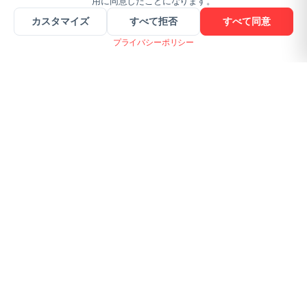
用に同意したことになります。
カスタマイズ
すべて拒否
すべて同意
プライバシーポリシー
WHAT A PDF!
ファイル共有:
ヒントと最新情報を受け取る
登録する
プライバシーを尊重します。いつでも登録解除できます。
SSL Encrypted
GDPR Compliant
Browser-based
100K+ Users
GET THE APPS
App Store
Google Play
Mac