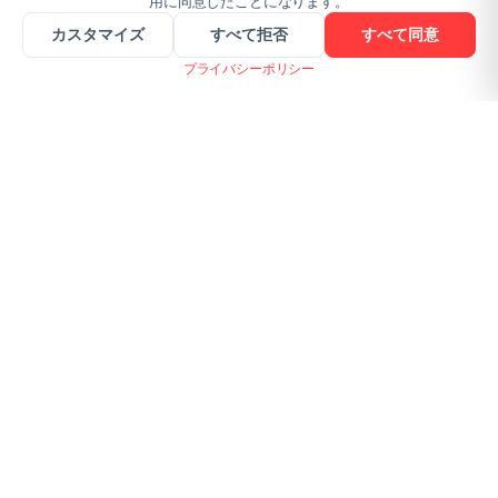
用に同意したことになります。
カスタマイズ
すべて拒否
すべて同意
プライバシーポリシー
WHAT A PDF!
ファイル共有:
ヒントと最新情報を受け取る
登録する
プライバシーを尊重します。いつでも登録解除できます。
SSL Encrypted
GDPR Compliant
Browser-based
100K+ Users
GET THE APPS
App Store
Google Play
Mac