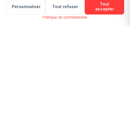
Tout
Personnaliser
Tout refuser
accepter
Politique de confidentialité
WHAT A PDF!
Partager des Fichiers:
Recevez nos conseils et mises à jour
S'abonner
Nous respectons votre vie privée. Désabonnez-vous à tout moment.
SSL Encrypted
GDPR Compliant
Browser-based
100K+ Users
GET THE APPS
App Store
Google Play
Mac
Coming soon
Coming soon
Coming soon