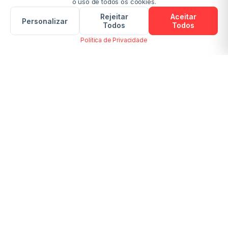
o uso de todos os cookies.
Rejeitar
Aceitar
Personalizar
Todos
Todos
Política de Privacidade
WHAT A PDF!
Compartilhar Arquivos Grandes:
Receba dicas e atualizações
Inscrever-se
Respeitamos sua privacidade. Cancele a inscrição a qualquer
momento.
SSL Encrypted
GDPR Compliant
Browser-based
100K+ Users
GET THE APPS