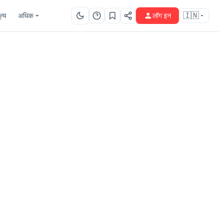
ूल्य
🇮🇳
अधिक
लॉग इन