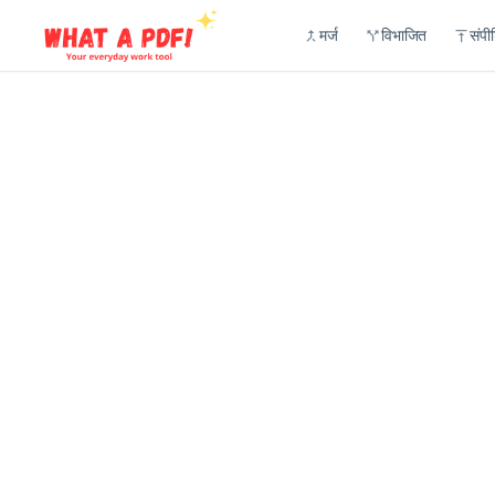
मर्ज
विभाजित
संपी