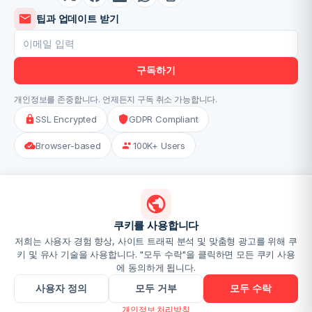
팁과 업데이트 받기
구독하기
개인정보를 존중합니다. 언제든지 구독 취소 가능합니다.
SSL Encrypted
GDPR Compliant
Browser-based
100K+ Users
GET THE APPS
App Store
Google Play
Mac
Coming soon
Coming soon
Coming soon
쿠키를 사용합니다
저희는 사용자 경험 향상, 사이트 트래픽 분석 및 맞춤형 광고를 위해 쿠
요금
개인정보 처리방침
이용약관
연락처
소개
보안 및 개인정보 보호
키 및 유사 기술을 사용합니다. "모두 수락"을 클릭하면 모든 쿠키 사용
Tools-Ninja
Image-Ninja
Chrome 확장
에 동의하게 됩니다.
사용자 정의
모두 거부
모두 수락
© 2025 WHAT A PDF!. All rights reserved.
개인정보 처리방침