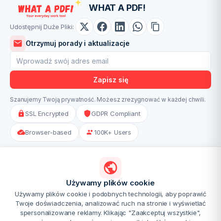
WHAT A PDF!
Udostępnij Duże Pliki:
Otrzymuj porady i aktualizacje
Zapisz się
Szanujemy Twoją prywatność. Możesz zrezygnować w każdej chwili.
SSL Encrypted
GDPR Compliant
Browser-based
100K+ Users
GET THE APPS
App Store
Google Play
Mac
Używamy plików cookie
Coming soon
Coming soon
Coming soon
Używamy plików cookie i podobnych technologii, aby poprawić
Cennik
Polityka Prywatności
Regulamin
Kontakt
O nas
Twoje doświadczenia, analizować ruch na stronie i wyświetlać
Bezpieczeństwo i prywatność
Tools-Ninja
Image-Ninja
spersonalizowane reklamy. Klikając "Zaakceptuj wszystkie",