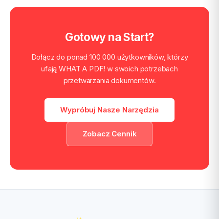
Gotowy na Start?
Dołącz do ponad 100 000 użytkowników, którzy
ufają WHAT A PDF! w swoich potrzebach
przetwarzania dokumentów.
Wypróbuj Nasze Narzędzia
Zobacz Cennik