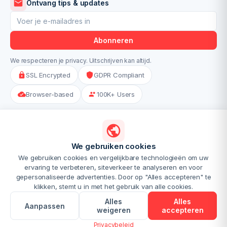
Ontvang tips & updates
Abonneren
We respecteren je privacy. Uitschrijven kan altijd.
SSL Encrypted
GDPR Compliant
Browser-based
100K+ Users
GET THE APPS
App Store
Google Play
Mac
We gebruiken cookies
Coming soon
Coming soon
Coming soon
We gebruiken cookies en vergelijkbare technologieën om uw
Prijzen
Privacybeleid
Servicevoorwaarden
Contact
Over ons
ervaring te verbeteren, siteverkeer te analyseren en voor
Beveiliging & privacy
Tools-Ninja
Image-Ninja
gepersonaliseerde advertenties. Door op "Alles accepteren" te
klikken, stemt u in met het gebruik van alle cookies.
Chrome Extensie
Alles
Alles
Aanpassen
weigeren
accepteren
© 2025 WHAT A PDF!. Alle rechten voorbehouden.
Privacybeleid